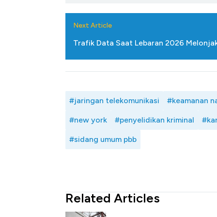
Next Article
Trafik Data Saat Lebaran 2026 Melonja
#jaringan telekomunikasi
#keamanan na
#new york
#penyelidikan kriminal
#ka
#sidang umum pbb
Related Articles