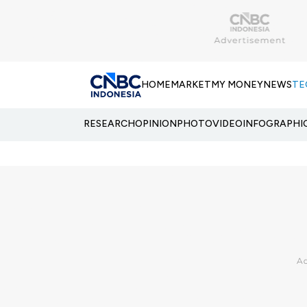
HOME
MARKET
MY MONEY
NEWS
TE
RESEARCH
OPINION
PHOTO
VIDEO
INFOGRAPHI