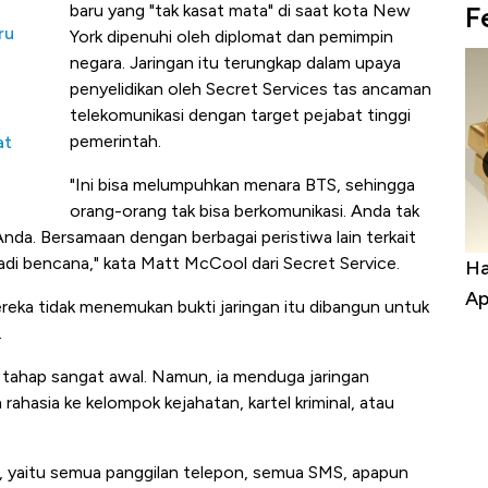
F
baru yang "tak kasat mata" di saat kota New
ru
York dipenuhi oleh diplomat dan pemimpin
negara. Jaringan itu terungkap dalam upaya
penyelidikan oleh Secret Services tas ancaman
telekomunikasi dengan target pejabat tinggi
pemerintah.
at
"Ini bisa melumpuhkan menara BTS, sehingga
orang-orang tak bisa berkomunikasi. Anda tak
da. Bersamaan dengan berbagai peristiwa lain terkait
adi bencana," kata Matt McCool dari Secret Service.
Bara Bangkit, Ada Kabar
Harga Emas Jatuh Usai Te
engusaha RI
Apa yang Sebenarnya Ter
ka tidak menemukan bukti jaringan itu dibangun untuk
.
m tahap sangat awal. Namun, ia menduga jaringan
ahasia ke kelompok kejahatan, kartel kriminal, atau
, yaitu semua panggilan telepon, semua SMS, apapun