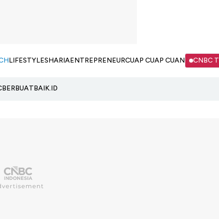
CH
LIFESTYLE
SHARIA
ENTREPRENEUR
CUAP CUAP CUAN
CNBC 
C
BERBUATBAIK.ID