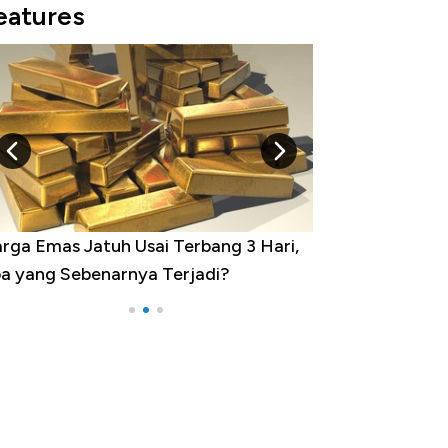
eatures
rbang 3 Hari,
Dominasi China Menggila, Jadi Sumber
jadi?
Impor 100 Negara