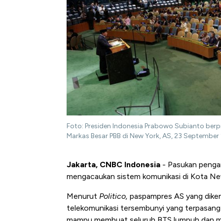
Foto: Presiden Indonesia Prabowo Subianto ber
Markas Besar PBB di New York, AS, 23 Septemb
Jakarta, CNBC Indonesia
- Pasukan penga
mengacaukan sistem komunikasi di Kota N
Menurut
Politico,
paspampres AS yang diken
telekomunikasi tersembunyi yang terpasang 
mampu membuat seluruh BTS lumpuh dan me