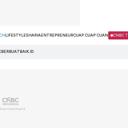
CH
LIFESTYLE
SHARIA
ENTREPRENEUR
CUAP CUAP CUAN
CNBC 
C
BERBUATBAIK.ID