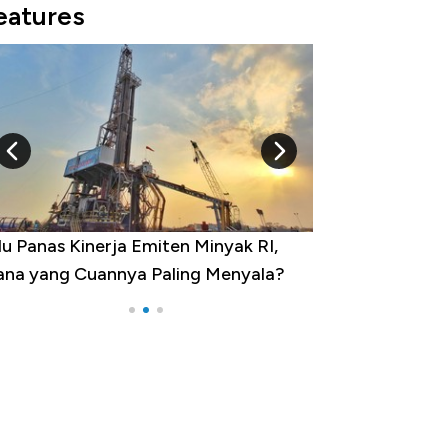
eatures
u Panas Kinerja Emiten Minyak RI,
10 Provinsi den
na yang Cuannya Paling Menyala?
Pengangguran Te