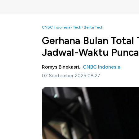
CNBC Indonesia
Tech
Berita Tech
Gerhana Bulan Total 
Jadwal-Waktu Punc
Romys Binekasri,
CNBC Indonesia
07 September 2025 08:27