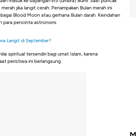
 Bulan masuk ke bayangan inti (umbra) Bumi. Saat puncak
a merah jika langit cerah. Penampakan Bulan merah ini
bagai Blood Moon atau gerhana Bulan darah. Keindahan
h para pencinta astronomi.
na Langit di September?
nilai spiritual tersendiri bagi umat Islam, karena
t peristiwa ini berlangsung.
M