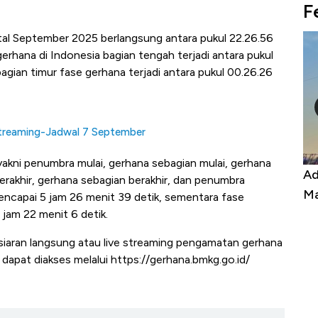
F
otal September 2025 berlangsung antara pukul 22.26.56
rhana di Indonesia bagian tengah terjadi antara pukul
agian timur fase gerhana terjadi antara pukul 00.26.26
 Streaming-Jadwal 7 September
 yakni penumbra mulai, gerhana sebagian mulai, gerhana
Kongo Tutup Keran Ekspor, Harga
Ad
berakhir, gerhana sebagian berakhir, dan penumbra
Tembaga Terbang ke Zona Berbahaya
Ma
mencapai 5 jam 26 menit 39 detik, sementara fase
 jam 22 menit 6 detik.
siaran langsung atau live streaming pengamatan gerhana
i dapat diakses melalui https://gerhana.bmkg.go.id/