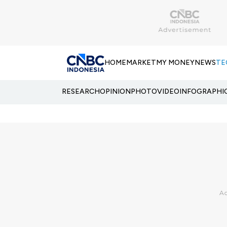
HOME
MARKET
MY MONEY
NEWS
TE
RESEARCH
OPINION
PHOTO
VIDEO
INFOGRAPHI