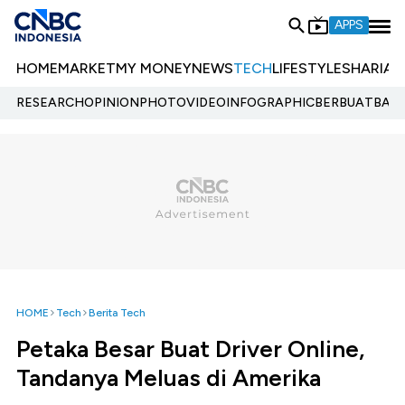
APPS
HOME
MARKET
MY MONEY
NEWS
TECH
LIFESTYLE
SHARIA
E
RESEARCH
OPINION
PHOTO
VIDEO
INFOGRAPHIC
BERBUATBAIK.
HOME
Tech
Berita Tech
Petaka Besar Buat Driver Online,
Tandanya Meluas di Amerika