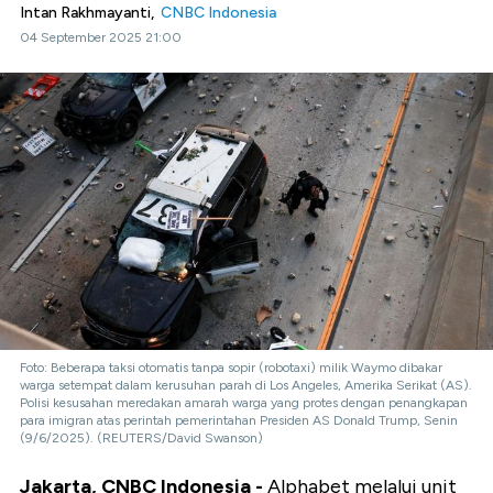
Intan Rakhmayanti,
CNBC Indonesia
04 September 2025 21:00
Foto: Beberapa taksi otomatis tanpa sopir (robotaxi) milik Waymo dibakar
warga setempat dalam kerusuhan parah di Los Angeles, Amerika Serikat (AS).
Polisi kesusahan meredakan amarah warga yang protes dengan penangkapan
para imigran atas perintah pemerintahan Presiden AS Donald Trump, Senin
(9/6/2025). (REUTERS/David Swanson)
Jakarta, CNBC Indonesia -
Alphabet melalui unit