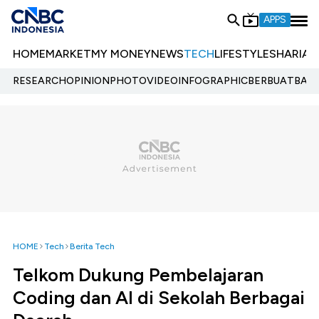
APPS
HOME
MARKET
MY MONEY
NEWS
TECH
LIFESTYLE
SHARIA
E
RESEARCH
OPINION
PHOTO
VIDEO
INFOGRAPHIC
BERBUATBAIK.
HOME
Tech
Berita Tech
Telkom Dukung Pembelajaran
Coding dan AI di Sekolah Berbagai