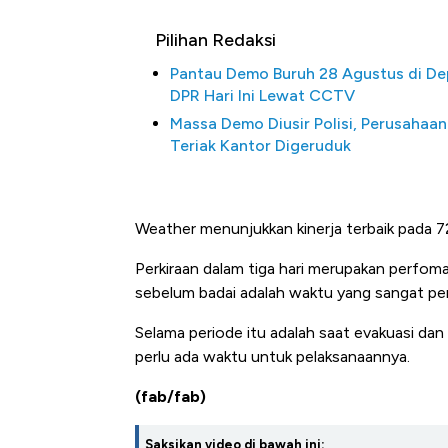
Pilihan Redaksi
Pantau Demo Buruh 28 Agustus di D
DPR Hari Ini Lewat CCTV
Massa Demo Diusir Polisi, Perusahaan
Teriak Kantor Digeruduk
Weather menunjukkan kinerja terbaik pada 72 
Bangkit dari Kubur! Bisnis Fu
Perkiraan dalam tiga hari merupakan perfoma 
Alas Kaki Tumbuh Double Dig
sebelum badai adalah waktu yang sangat pe
Selama periode itu adalah saat evakuasi dan 
perlu ada waktu untuk pelaksanaannya.
(fab/fab)
Saksikan video di bawah ini: