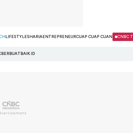
CH
LIFESTYLE
SHARIA
ENTREPRENEUR
CUAP CUAP CUAN
CNBC 
C
BERBUATBAIK.ID