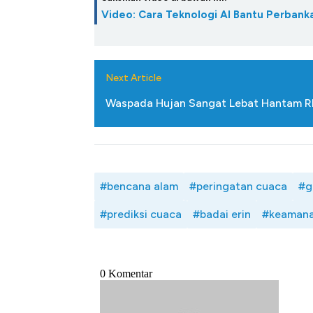
Video: Cara Teknologi AI Bantu Perban
Next Article
Waspada Hujan Sangat Lebat Hantam RI 
#bencana alam
#peringatan cuaca
#g
#prediksi cuaca
#badai erin
#keamana