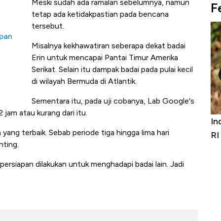
Meski sudah ada ramalan sebelumnya, namun
F
tetap ada ketidakpastian pada bencana
tersebut.
epan
Misalnya kekhawatiran seberapa dekat badai
Erin untuk mencapai Pantai Timur Amerika
Serikat. Selain itu dampak badai pada pulai kecil
di wilayah Bermuda di Atlantik.
Sementara itu, pada uji cobanya, Lab Google's
jam atau kurang dari itu.
rniture &
Industri Susu Jadi Bintang Baru Ekonomi
5 
yang terbaik. Sebab periode tiga hingga lima hari
it
RI
A
nting.
persiapan dilakukan untuk menghadapi badai lain. Jadi