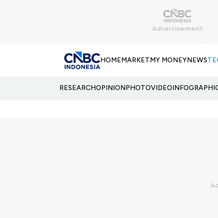
HOME
MARKET
MY MONEY
NEWS
TE
RESEARCH
OPINION
PHOTO
VIDEO
INFOGRAPHI