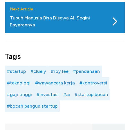
Next Article
Tubuh Manusia Bisa Disewa AI, Segini
Bayarannya
Tags
#startup
#cluely
#roy lee
#pendanaan
#teknologi
#wawancara kerja
#kontroversi
#gaji tinggi
#investasi
#ai
#startup bocah
#bocah bangun startup