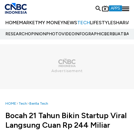
APPS
HOME
MARKET
MY MONEY
NEWS
TECH
LIFESTYLE
SHARIA
E
RESEARCH
OPINION
PHOTO
VIDEO
INFOGRAPHIC
BERBUATBAIK.
HOME
Tech
Berita Tech
Bocah 21 Tahun Bikin Startup Viral
Langsung Cuan Rp 244 Miliar