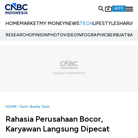
APPS
HOME
MARKET
MY MONEY
NEWS
TECH
LIFESTYLE
SHARIA
E
RESEARCH
OPINION
PHOTO
VIDEO
INFOGRAPHIC
BERBUATBAIK.
HOME
Tech
Berita Tech
Rahasia Perusahaan Bocor,
Karyawan Langsung Dipecat