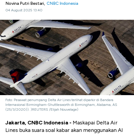
Novina Putri Bestari,
CNBC Indonesia
04 August 2025 13:40
Foto: Pesawat penumpang Delta Air Lines terlihat diparkir di Bandara
Internasional Birmingham-Shuttlesworth di Birmingham, Alabama, AS
(25/3/2020)). )REUTERS /Elijah Nouvelage)
Jakarta, CNBC Indonesia -
Maskapai Delta Air
Lines buka suara soal kabar akan menggunakan AI