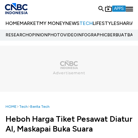
APPS
HOME
MARKET
MY MONEY
NEWS
TECH
LIFESTYLE
SHARIA
E
RESEARCH
OPINION
PHOTO
VIDEO
INFOGRAPHIC
BERBUATBAIK.
HOME
Tech
Berita Tech
Heboh Harga Tiket Pesawat Diatur
AI, Maskapai Buka Suara