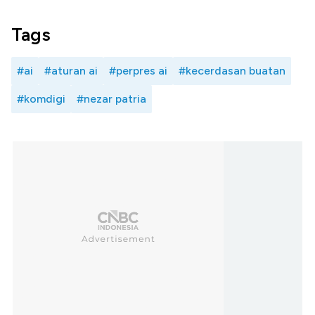
Tags
#ai
#aturan ai
#perpres ai
#kecerdasan buatan
#komdigi
#nezar patria