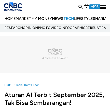
APPS
HOME
MARKET
MY MONEY
NEWS
TECH
LIFESTYLE
SHARIA
E
RESEARCH
OPINION
PHOTO
VIDEO
INFOGRAPHIC
BERBUATBAIK.
HOME
Tech
Berita Tech
Aturan AI Terbit September 2025,
Tak Bisa Sembarangan!