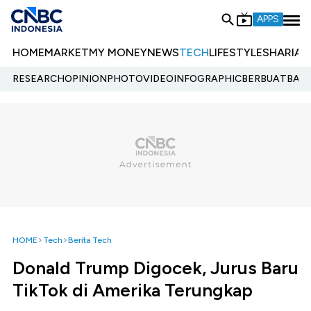
APPS
HOME
MARKET
MY MONEY
NEWS
TECH
LIFESTYLE
SHARIA
E
RESEARCH
OPINION
PHOTO
VIDEO
INFOGRAPHIC
BERBUATBAIK.
HOME
Tech
Berita Tech
Donald Trump Digocek, Jurus Baru
TikTok di Amerika Terungkap