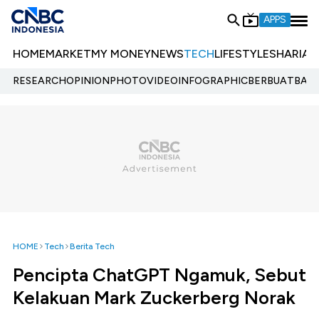
APPS
HOME
MARKET
MY MONEY
NEWS
TECH
LIFESTYLE
SHARIA
E
RESEARCH
OPINION
PHOTO
VIDEO
INFOGRAPHIC
BERBUATBAIK.
HOME
Tech
Berita Tech
Pencipta ChatGPT Ngamuk, Sebut
Kelakuan Mark Zuckerberg Norak