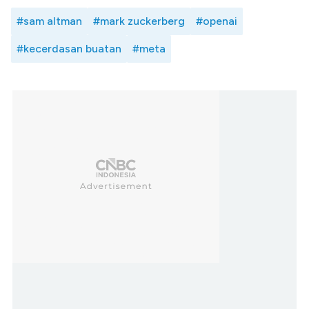
#sam altman
#mark zuckerberg
#openai
#kecerdasan buatan
#meta