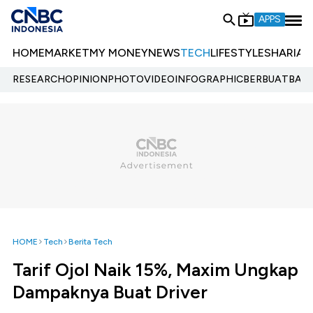
APPS
HOME
MARKET
MY MONEY
NEWS
TECH
LIFESTYLE
SHARIA
E
RESEARCH
OPINION
PHOTO
VIDEO
INFOGRAPHIC
BERBUATBAIK.
HOME
Tech
Berita Tech
Tarif Ojol Naik 15%, Maxim Ungkap
Dampaknya Buat Driver