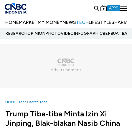
APPS
HOME
MARKET
MY MONEY
NEWS
TECH
LIFESTYLE
SHARIA
E
RESEARCH
OPINION
PHOTO
VIDEO
INFOGRAPHIC
BERBUATBAIK.
HOME
Tech
Berita Tech
Trump Tiba-tiba Minta Izin Xi
Jinping, Blak-blakan Nasib China