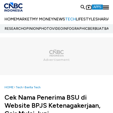
APPS
HOME
MARKET
MY MONEY
NEWS
TECH
LIFESTYLE
SHARIA
E
RESEARCH
OPINION
PHOTO
VIDEO
INFOGRAPHIC
BERBUATBAIK.
HOME
Tech
Berita Tech
Cek Nama Penerima BSU di
Website BPJS Ketenagakerjaan,