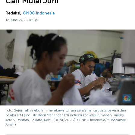
Cair Mulai Juni
Redaksi,
CNBC Indonesia
12 June 2025 18:05
Foto: Sejumlah selebgram membawa tulisan penyemangat bagi pekerja dan
pelaku IKM (Industri Kecil Menengah) di industri konveksi rumahan Sinergi
Adv Nusantara, Jakarta, Rabu (30/4/2025). (CNBC Indonesia/Muhammad
Sabki)