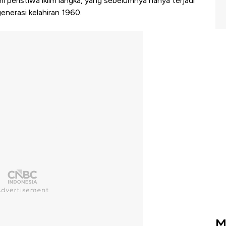
mi peristiwa iklim langka, yang sebelumnya hanya terjadi
enerasi kelahiran 1960.
M