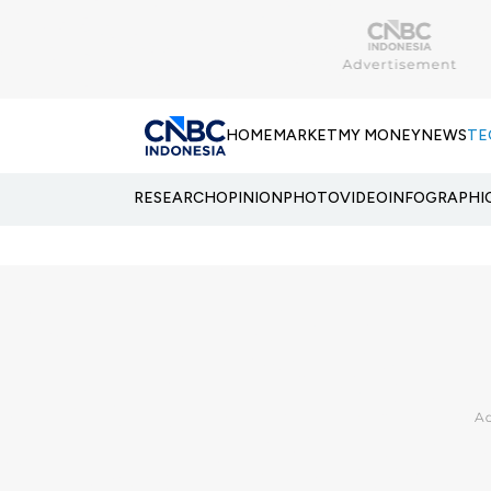
HOME
MARKET
MY MONEY
NEWS
TE
RESEARCH
OPINION
PHOTO
VIDEO
INFOGRAPHI