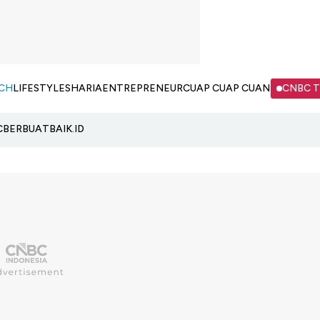
CH
LIFESTYLE
SHARIA
ENTREPRENEUR
CUAP CUAP CUAN
CNBC 
C
BERBUATBAIK.ID