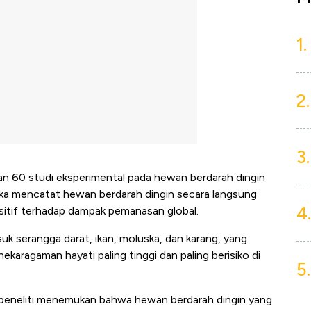
1.
2.
3.
kan 60 studi eksperimental pada hewan berdarah dingin
reka mencatat hewan berdarah dingin secara langsung
4.
itif terhadap dampak pemanasan global.
k serangga darat, ikan, moluska, dan karang, yang
aragaman hayati paling tinggi dan paling berisiko di
5.
 peneliti menemukan bahwa hewan berdarah dingin yang