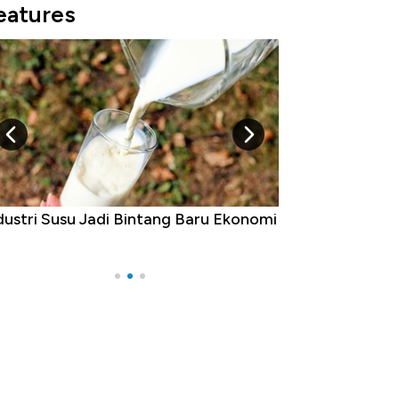
eatures
dustri Susu Jadi Bintang Baru Ekonomi
5 Raja Ekonomi 
Ada Jawa!