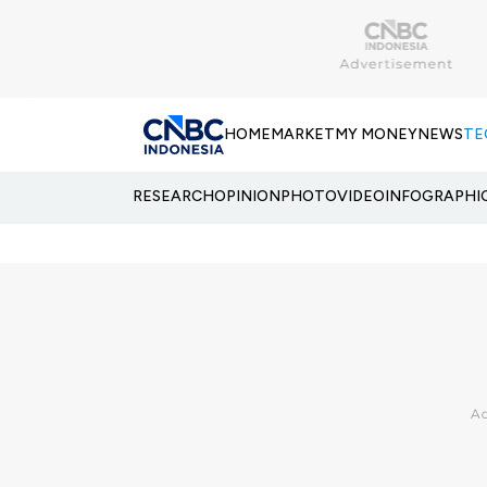
HOME
MARKET
MY MONEY
NEWS
TE
RESEARCH
OPINION
PHOTO
VIDEO
INFOGRAPHI