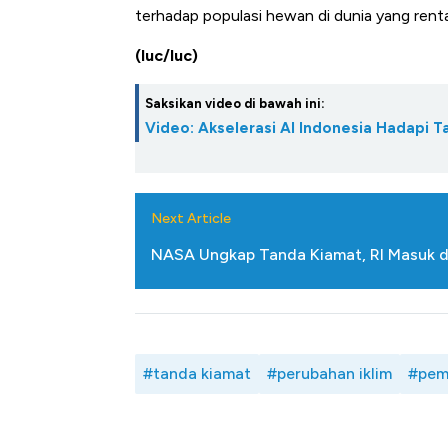
terhadap populasi hewan di dunia yang rent
(luc/luc)
Saksikan video di bawah ini:
Video: Akselerasi AI Indonesia Hadapi T
Next Article
NASA Ungkap Tanda Kiamat, RI Masuk d
#tanda kiamat
#perubahan iklim
#pem