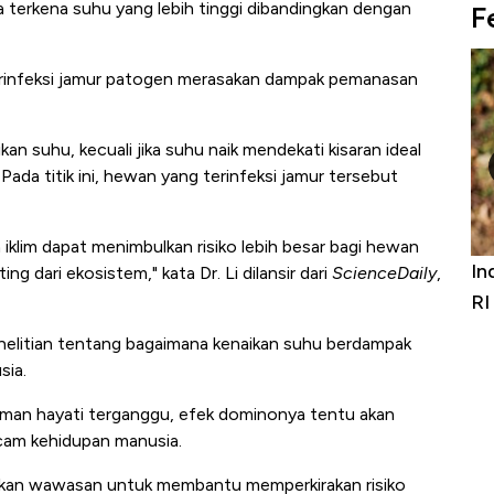
ika terkena suhu yang lebih tinggi dibandingkan dengan
F
rinfeksi jamur patogen merasakan dampak pemanasan
kan suhu, kecuali jika suhu naik mendekati kisaran ideal
 Pada titik ini, hewan yang terinfeksi jamur tersebut
lim dapat menimbulkan risiko lebih besar bagi hewan
Bangkit dari Kubur! Bisnis Furniture &
In
g dari ekosistem," kata Dr. Li dilansir dari
ScienceDaily
,
Alas Kaki Tumbuh Double Digit
RI
enelitian tentang bagaimana kenaikan suhu berdampak
sia.
gaman hayati terganggu, efek dominonya tentu akan
cam kehidupan manusia.
rikan wawasan untuk membantu memperkirakan risiko