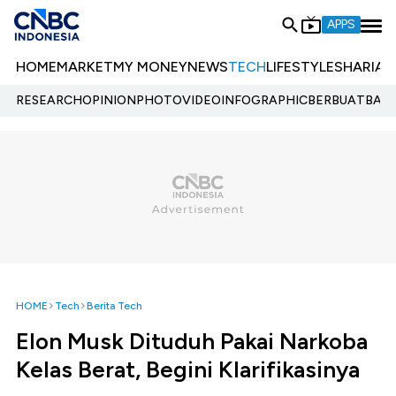
APPS
HOME
MARKET
MY MONEY
NEWS
TECH
LIFESTYLE
SHARIA
E
RESEARCH
OPINION
PHOTO
VIDEO
INFOGRAPHIC
BERBUATBAIK.
HOME
Tech
Berita Tech
Elon Musk Dituduh Pakai Narkoba
Kelas Berat, Begini Klarifikasinya