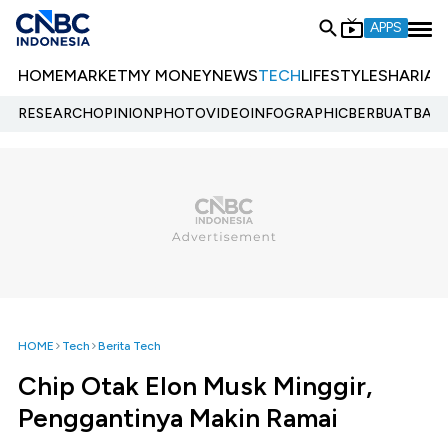
APPS
HOME
MARKET
MY MONEY
NEWS
TECH
LIFESTYLE
SHARIA
E
RESEARCH
OPINION
PHOTO
VIDEO
INFOGRAPHIC
BERBUATBAIK.
HOME
Tech
Berita Tech
Chip Otak Elon Musk Minggir,
Penggantinya Makin Ramai