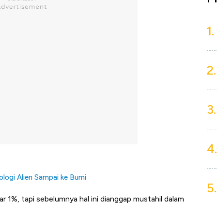
1.
2.
3.
4.
ologi Alien Sampai ke Bumi
5.
r 1%, tapi sebelumnya hal ini dianggap mustahil dalam