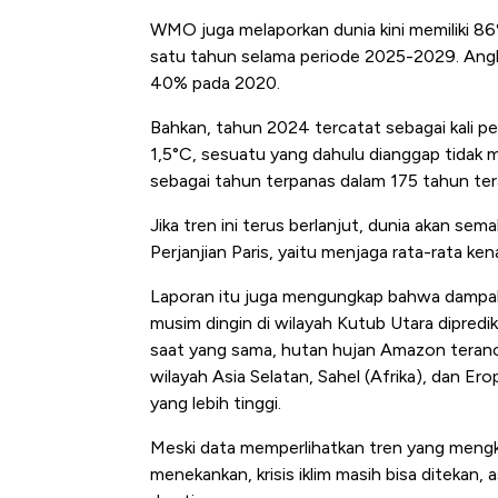
WMO juga melaporkan dunia kini memiliki 
satu tahun selama periode 2025-2029. Angka 
40% pada 2020.
Bahkan, tahun 2024 tercatat sebagai kali 
1,5°C, sesuatu yang dahulu dianggap tidak
sebagai tahun terpanas dalam 175 tahun tera
Jika tren ini terus berlanjut, dunia akan s
Perjanjian Paris, yaitu menjaga rata-rata ke
Kongo Tutup Keran Ekspor, 
Laporan itu juga mengungkap bahwa dampak 
Tembaga Terbang ke Zona B
musim dingin di wilayah Kutub Utara diprediksi
saat yang sama, hutan hujan Amazon teranc
wilayah Asia Selatan, Sahel (Afrika), dan Er
yang lebih tinggi.
Meski data memperlihatkan tren yang meng
menekankan, krisis iklim masih bisa ditekan, 