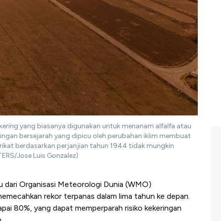
ering yang biasanya digunakan untuk menanam alfalfa atau
ngan bersejarah yang dipicu oleh perubahan iklim membuat
kat berdasarkan perjanjian tahun 1944 tidak mungkin
UTERS/Jose Luis Gonzalez)
u dari Organisasi Meteorologi Dunia (WMO)
mecahkan rekor terpanas dalam lima tahun ke depan.
apai 80%, yang dapat memperparah risiko kekeringan
.