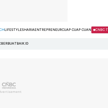
CH
LIFESTYLE
SHARIA
ENTREPRENEUR
CUAP CUAP CUAN
CNBC 
C
BERBUATBAIK.ID