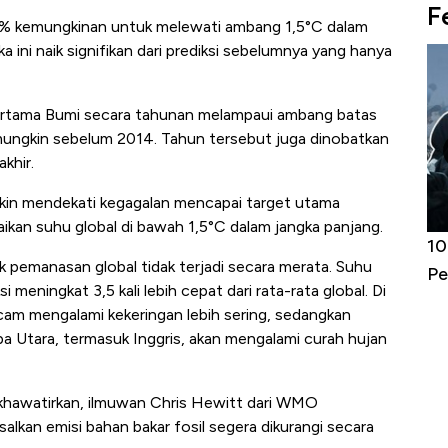
F
86% kemungkinan untuk melewati ambang 1,5°C dalam
ini naik signifikan dari prediksi sebelumnya yang hanya
pertama Bumi secara tahunan melampaui ambang batas
 mungkin sebelum 2014. Tahun tersebut juga dinobatkan
khir.
emakin mendekati kegagalan mencapai target utama
naikan suhu global di bawah 1,5°C dalam jangka panjang.
Harga
Adu Panas Kinerja Emiten Minyak RI,
10
pemanasan global tidak terjadi secara merata. Suhu
erbahaya
Mana yang Cuannya Paling Menyala?
Pe
 meningkat 3,5 kali lebih cepat dari rata-rata global. Di
am mengalami kekeringan lebih sering, sedangkan
opa Utara, termasuk Inggris, akan mengalami curah hujan
khawatirkan, ilmuwan Chris Hewitt dari WMO
asalkan emisi bahan bakar fosil segera dikurangi secara