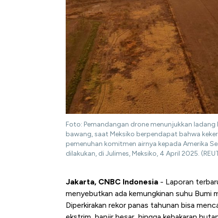
Foto: Pemandangan drone menunjukkan ladang k
bawang, saat Meksiko berpendapat bahwa kekeri
pemenuhan komitmen airnya kepada Amerika Seri
dilakukan, di Julimes, Meksiko, 4 April 2025. (RE
Jakarta, CNBC Indonesia
- Laporan terbar
menyebutkan ada kemungkinan suhu Bumi me
Diperkirakan rekor panas tahunan bisa menc
ekstrim, banjir besar, hingga kebakaran hutan