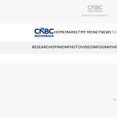
HOME
MARKET
MY MONEY
NEWS
TE
RESEARCH
OPINION
PHOTO
VIDEO
INFOGRAPHI