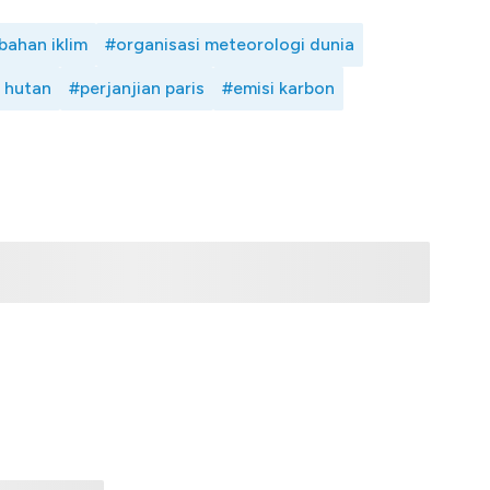
bahan iklim
#organisasi meteorologi dunia
 hutan
#perjanjian paris
#emisi karbon