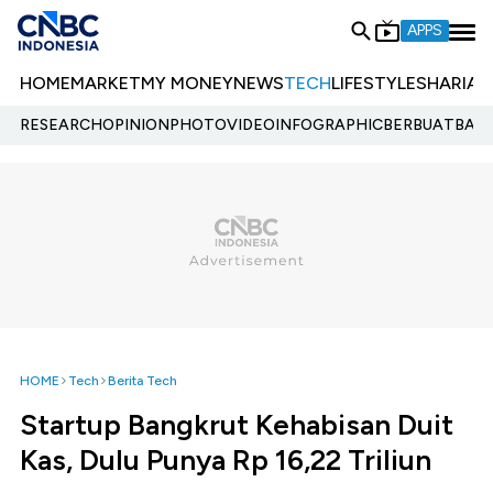
APPS
HOME
MARKET
MY MONEY
NEWS
TECH
LIFESTYLE
SHARIA
E
RESEARCH
OPINION
PHOTO
VIDEO
INFOGRAPHIC
BERBUATBAIK.
HOME
Tech
Berita Tech
Startup Bangkrut Kehabisan Duit
Kas, Dulu Punya Rp 16,22 Triliun