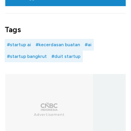
Tags
#startup ai
#kecerdasan buatan
#ai
#startup bangkrut
#duit startup