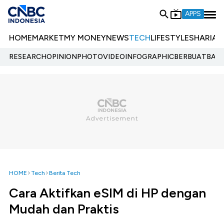
APPS
HOME
MARKET
MY MONEY
NEWS
TECH
LIFESTYLE
SHARIA
E
RESEARCH
OPINION
PHOTO
VIDEO
INFOGRAPHIC
BERBUATBAIK.
HOME
Tech
Berita Tech
Cara Aktifkan eSIM di HP dengan
Mudah dan Praktis