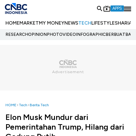
APPS
HOME
MARKET
MY MONEY
NEWS
TECH
LIFESTYLE
SHARIA
E
RESEARCH
OPINION
PHOTO
VIDEO
INFOGRAPHIC
BERBUATBAIK.
HOME
Tech
Berita Tech
Elon Musk Mundur dari
Pemerintahan Trump, Hilang dari