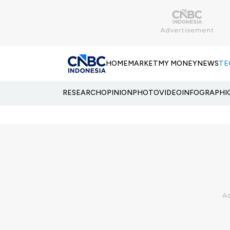
HOME
MARKET
MY MONEY
NEWS
TE
RESEARCH
OPINION
PHOTO
VIDEO
INFOGRAPHI