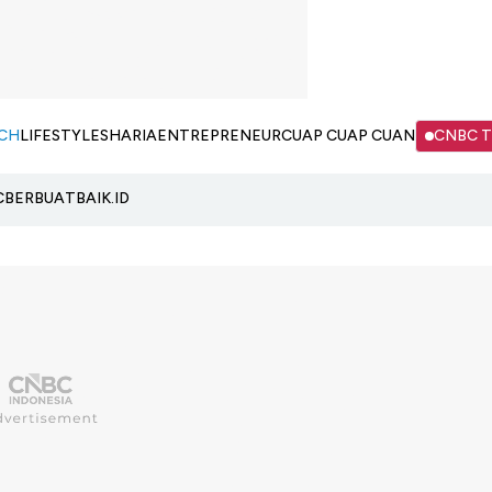
CH
LIFESTYLE
SHARIA
ENTREPRENEUR
CUAP CUAP CUAN
CNBC 
C
BERBUATBAIK.ID