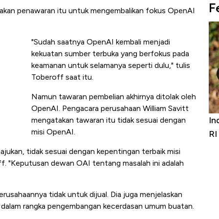
F
akan penawaran itu untuk mengembalikan fokus OpenAI
"Sudah saatnya OpenAI kembali menjadi
kekuatan sumber terbuka yang berfokus pada
keamanan untuk selamanya seperti dulu," tulis
Toberoff saat itu.
Namun tawaran pembelian akhirnya ditolak oleh
OpenAI. Pengacara perusahaan William Savitt
s Furniture &
Industri Susu Jadi Bintang Baru Ekono
mengatakan tawaran itu tidak sesuai dengan
misi OpenAI.
 Digit
RI
ajukan, tidak sesuai dengan kepentingan terbaik misi
off. "Keputusan dewan OAI tentang masalah ini adalah
usahaannya tidak untuk dijual. Dia juga menjelaskan
a dalam rangka pengembangan kecerdasan umum buatan.