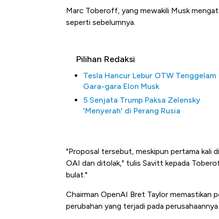
Marc Toberoff, yang mewakili Musk mengat
seperti sebelumnya.
Pilihan Redaksi
Tesla Hancur Lebur OTW Tenggelam
Gara-gara Elon Musk
5 Senjata Trump Paksa Zelensky
'Menyerah' di Perang Rusia
Bangkit dari Kubur! Bisni
Alas Kaki Tumbuh Double
"Proposal tersebut, meskipun pertama kali di
OAI dan ditolak," tulis Savitt kepada Tober
bulat."
Chairman OpenAI Bret Taylor memastikan per
perubahan yang terjadi pada perusahaanny