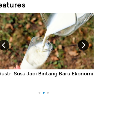
eatures
mi
5 Raja Ekonomi Indonesia: Maaf, Gak
Ada Jawa!