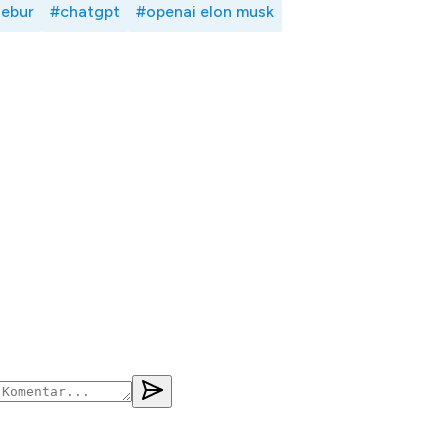
lebur
#chatgpt
#openai elon musk