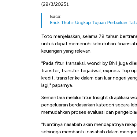
(28/3/2025).
Baca:
Erick Thohir Ungkap Tujuan Perbaikan Tata
Toto menjelaskan, selama 78 tahun bertrans
untuk dapat memenuhi kebutuhan finansial 
keuangan yang relevan.
"Pada fitur transaksi, wondr by BNI juga dil
transfer, transfer terjadwal, express Top u
Kongo Tutup Keran Ekspor, 
kredit, transfer ke dalam dan luar negeri ya
Tembaga Terbang ke Zona B
lagi," paparnya.
Sementara melalui fitur Insight di aplikasi
pengeluaran berdasarkan kategori secara lebi
memudahkan proses evaluasi dan pengelolaa
"Nantinya nasabah akan mendapatnya rekap b
sehingga membantu nasabah dalam mengecek