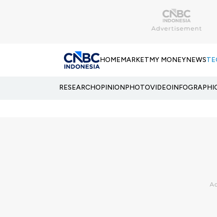
HOME
MARKET
MY MONEY
NEWS
TE
RESEARCH
OPINION
PHOTO
VIDEO
INFOGRAPHI