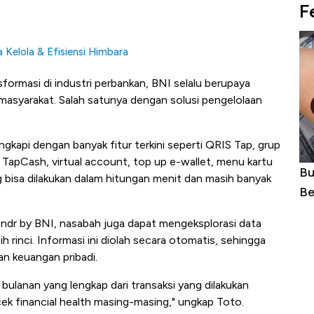
F
 Kelola & Efisiensi Himbara
formasi di industri perbankan, BNI selalu berupaya
masyarakat. Salah satunya dengan solusi pengelolaan
engkapi dengan banyak fitur terkini seperti QRIS Tap, grup
p TapCash, virtual account, top up e-wallet, menu kartu
Harga
10 Provinsi dengan Tingkat
Bu
ng bisa dilakukan dalam hitungan menit dan masih banyak
erbahaya
Pengangguran Tertinggi, Ada Jakarta
Be
 wondr by BNI, nasabah juga dapat mengeksplorasi data
h rinci. Informasi ini diolah secara otomatis, sehingga
n keuangan pribadi.
ulanan yang lengkap dari transaksi yang dilakukan
 financial health masing-masing," ungkap Toto.