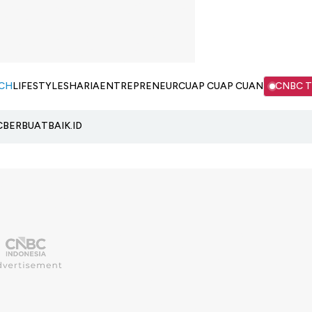
CH
LIFESTYLE
SHARIA
ENTREPRENEUR
CUAP CUAP CUAN
CNBC 
C
BERBUATBAIK.ID