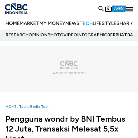
APPS
HOME
MARKET
MY MONEY
NEWS
TECH
LIFESTYLE
SHARIA
E
RESEARCH
OPINION
PHOTO
VIDEO
INFOGRAPHIC
BERBUATBAIK.
HOME
Tech
Berita Tech
Pengguna wondr by BNI Tembus
12 Juta, Transaksi Melesat 5,5x