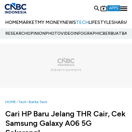
APPS
HOME
MARKET
MY MONEY
NEWS
TECH
LIFESTYLE
SHARIA
E
RESEARCH
OPINION
PHOTO
VIDEO
INFOGRAPHIC
BERBUATBAIK.
HOME
Tech
Berita Tech
Cari HP Baru Jelang THR Cair, Cek
Samsung Galaxy A06 5G