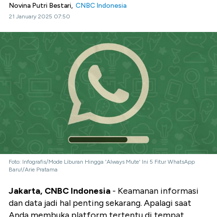
Novina Putri Bestari,
CNBC Indonesia
21 January 2025 07:50
Foto: Infografis/Mode Liburan Hingga 'Always Mute' Ini 5 Fitur WhatsApp
Baru!/Arie Pratama
Jakarta, CNBC Indonesia
- Keamanan informasi
dan data jadi hal penting sekarang. Apalagi saat
Anda membuka platform tertentu di tempat