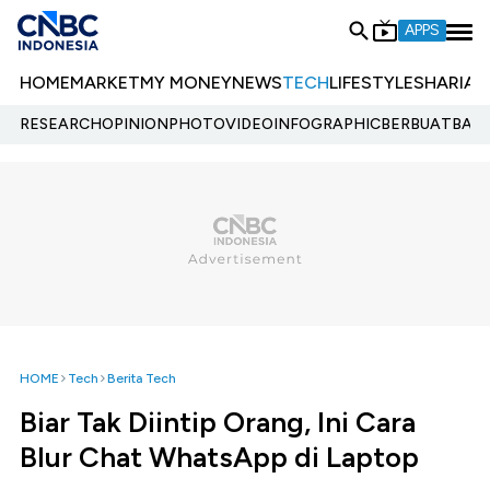
APPS
HOME
MARKET
MY MONEY
NEWS
TECH
LIFESTYLE
SHARIA
E
RESEARCH
OPINION
PHOTO
VIDEO
INFOGRAPHIC
BERBUATBAIK.
HOME
Tech
Berita Tech
Biar Tak Diintip Orang, Ini Cara
Blur Chat WhatsApp di Laptop