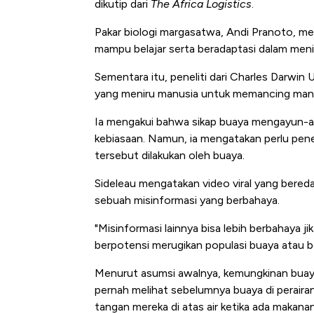
dikutip dari
The Africa Logistics
.
Pakar biologi margasatwa, Andi Pranoto, me
mampu belajar serta beradaptasi dalam meni
Sementara itu, peneliti dari Charles Darwin
yang meniru manusia untuk memancing mangsa
Ia mengakui bahwa sikap buaya mengayun-ay
kebiasaan. Namun, ia mengatakan perlu pene
tersebut dilakukan oleh buaya.
Sideleau mengatakan video viral yang bered
sebuah misinformasi yang berbahaya.
"Misinformasi lainnya bisa lebih berbahaya 
berpotensi merugikan populasi buaya atau b
Menurut asumsi awalnya, kemungkinan buaya 
pernah melihat sebelumnya buaya di perair
tangan mereka di atas air ketika ada makana