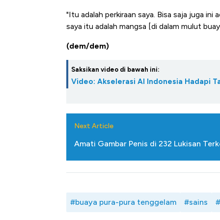
"Itu adalah perkiraan saya. Bisa saja juga i
saya itu adalah mangsa [di dalam mulut buaya],
(dem/dem)
Saksikan video di bawah ini:
Video: Akselerasi AI Indonesia Hadapi T
Next Article
Amati Gambar Penis di 232 Lukisan Terk
#buaya pura-pura tenggelam
#sains