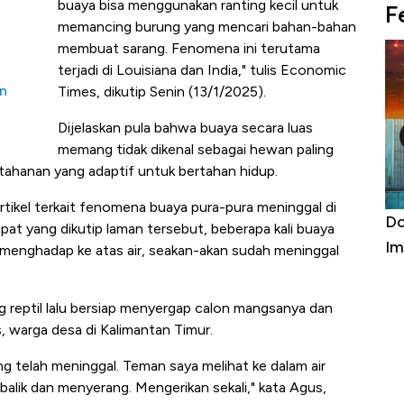
buaya bisa menggunakan ranting kecil untuk
F
memancing burung yang mencari bahan-bahan
membuat sarang. Fenomena ini terutama
terjadi di Louisiana dan India," tulis Economic
n
Times, dikutip Senin (13/1/2025).
Dijelaskan pula bahwa buaya secara luas
memang tidak dikenal sebagai hewan paling
rtahanan yang adaptif untuk bertahan hidup.
tikel terkait fenomena buaya pura-pura meninggal di
ng 3 Hari,
Dominasi China Menggila, Jadi Sumber
Ba
t yang dikutip laman tersebut, beberapa kali buaya
i?
Impor 100 Negara
Al
menghadap ke atas air, seakan-akan sudah meninggal
 reptil lalu bersiap menyergap calon mangsanya dan
, warga desa di Kalimantan Timur.
ng telah meninggal. Teman saya melihat ke dalam air
balik dan menyerang. Mengerikan sekali," kata Agus,