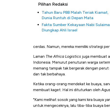
Pilihan Redaksi
Tahun Baru PBB Malah Teriak Kiamat,
Dunia Runtuh di Depan Mata
Fakta Sumber Kekayaan Nabi Sulaima
Diungkap Ahli Israel
cerdas. Namun, mereka memiliki strategi pe
Laman
The Africa Logistics
juga membuat ar
Harga Emas Jatuh Usai Terba
Indonesia. Menurut penuturan warga setempa
Apa yang Sebenarnya Terjad
memang tampak tak bergerak dengan perut 
dan tak berbahaya.
Ketika orang-orang mendekat ke buaya, sang
membuat kaget. Hal ini dituturkan oleh Agus
"Kami melihat sosok yang kami kira buaya ya
untuk mengeceknya, lalu tiba-tiba buaya ber