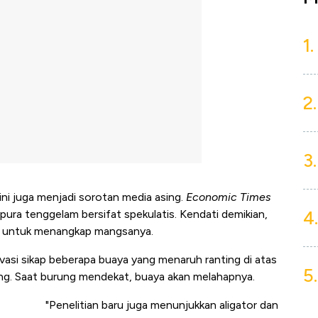
1.
2.
3.
ni juga menjadi sorotan media asing.
Economic Times
4.
ura tenggelam bersifat spekulatis. Kendati demikian,
as untuk menangkap mangsanya.
si sikap beberapa buaya yang menaruh ranting di atas
5.
ung. Saat burung mendekat, buaya akan melahapnya.
"Penelitian baru juga menunjukkan aligator dan