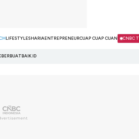
CH
LIFESTYLE
SHARIA
ENTREPRENEUR
CUAP CUAP CUAN
CNBC 
C
BERBUATBAIK.ID