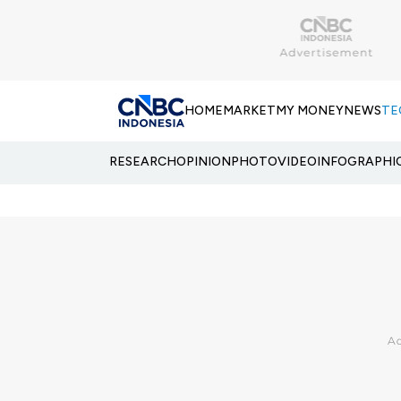
HOME
MARKET
MY MONEY
NEWS
TE
RESEARCH
OPINION
PHOTO
VIDEO
INFOGRAPHI