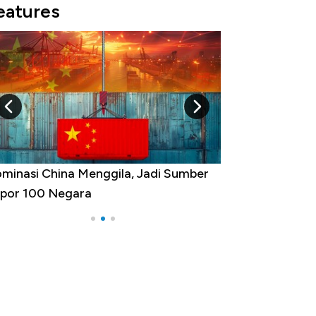
eatures
ngkit dari Kubur! Bisnis Furniture &
as Kaki Tumbuh Double Digit