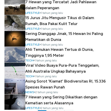
7 Hewan yang Tercatat Jadi Pahlawan
dalam Peperangan
LIFESTYLE
1 tahun yang lalu
15 Jurus Jitu Mengusir Tikus di Dalam
Rumah, Bisa Pakai Kulit Telur
LIFESTYLE
1 tahun yang lalu
Sering Dianggap Jinak, 15 Hewan Ini Paling
Mematikan di Dunia
LIFESTYLE
1 tahun yang lalu
Ahli Temukan Hewan Tertua di Dunia,
Tingginya 1,95 Meter
TECH
1 tahun yang lalu
Viral Video Buaya Pura-Pura Tenggelam,
Ahli Australia Ungkap Bahayanya
TECH
1 tahun yang lalu
Asing Sorot 'Kiamat' Biodiversitas RI, 15.336
Spesies Rawan Punah
NEWS
2 tahun yang lalu
7 Hewan yang Sering Dikaitkan dengan
Kematian serta Alasannya
LIFESTYLE
2 tahun yang lalu