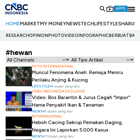
APPS
HOME
MARKET
MY MONEY
NEWS
TECH
LIFESTYLE
SHARIA
E
RESEARCH
OPINION
PHOTO
VIDEO
INFOGRAPHIC
BERBUATBAIK.
#hewan
FOTO INTERNASIONAL
Muncul Fenomena Aneh: Remaja Meniru
Perilaku Anjing & Kucing
LIFESTYLE
4 bulan yang lalu
CNBC INDONESIA EXCLUSIVE
Video: Bos Barantin & Jurus Cegah "Impor"
Hama Penyakit Ikan & Tanaman
NEWS
9 bulan yang lalu
INTERNASIONAL
Heboh Cacing Sekrup Pemakan Daging,
Negara Ini Laporkan 5.000 Kasus
NEWS
11 bulan yang lalu