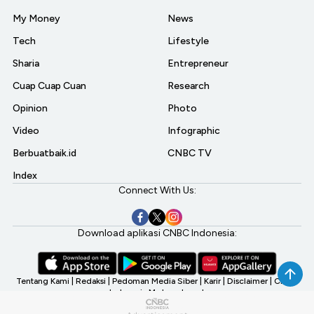
My Money
News
Tech
Lifestyle
Sharia
Entrepreneur
Cuap Cuap Cuan
Research
Opinion
Photo
Video
Infographic
Berbuatbaik.id
CNBC TV
Index
Connect With Us:
Download aplikasi CNBC Indonesia:
Tentang Kami
|
Redaksi
|
Pedoman Media Siber
|
Karir
|
Disclaimer
|
CNBC
Indonesia My Investment
©2026 CNBC Indonesia, A Transmedia Company