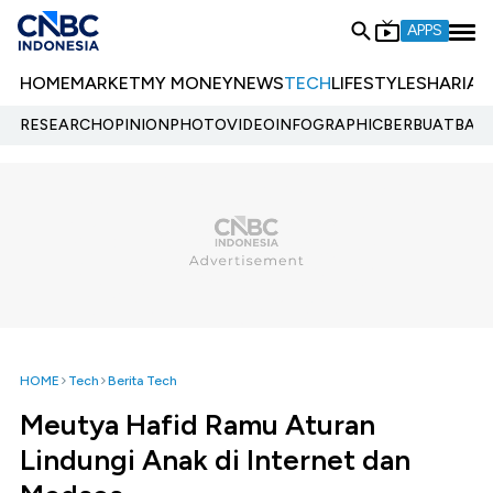
APPS
HOME
MARKET
MY MONEY
NEWS
TECH
LIFESTYLE
SHARIA
E
RESEARCH
OPINION
PHOTO
VIDEO
INFOGRAPHIC
BERBUATBAIK.
HOME
Tech
Berita Tech
Meutya Hafid Ramu Aturan
Lindungi Anak di Internet dan