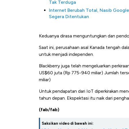
Tak Terduga
Internet Berubah Total, Nasib Google
Segera Ditentukan
Keduanya dirasa menguntungkan dan pend
Saat ini, perusahaan asal Kanada tengah da
untuk menjadi independen.
Blackberry juga telah mengeluarkan perkir
Harga Batu Bara Bangkit, Ad
US$60 juta (Rp 775-940 miliar) Jumlah terseb
Baik Buat Pengusaha RI
miliar)
Untuk pendapatan dari IoT diperkirakan men
tahun depan. Ekspektasi itu naik dari pengha
(fab/fab)
Saksikan video di bawah ini: