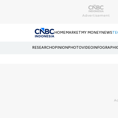
HOME
MARKET
MY MONEY
NEWS
TE
RESEARCH
OPINION
PHOTO
VIDEO
INFOGRAPHI