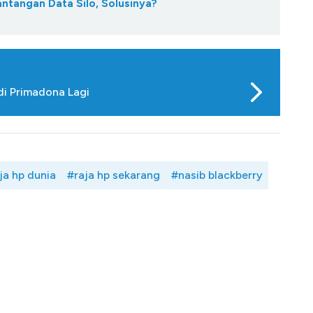
antangan Data Silo, Solusinya?
di Primadona Lagi
ja hp dunia
#raja hp sekarang
#nasib blackberry