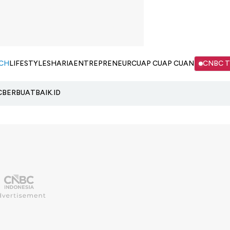
CH
LIFESTYLE
SHARIA
ENTREPRENEUR
CUAP CUAP CUAN
CNBC 
C
BERBUATBAIK.ID