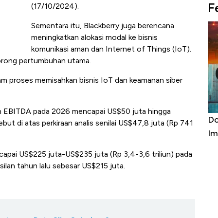
F
(17/10/2024).
Sementara itu, Blackberry juga berencana
meningkatkan alokasi modal ke bisnis
komunikasi aman dan Internet of Things (IoT).
orong pertumbuhan utama.
lam proses memisahkan bisnis IoT dan keamanan siber
aan EBITDA pada 2026 mencapai US$50 juta hingga
a Kabar
Harga Emas Jatuh Usai Terbang 3 Hari,
Do
ut di atas perkiraan analis senilai US$47,8 juta (Rp 741
Apa yang Sebenarnya Terjadi?
Im
capai US$225 juta-US$235 juta (Rp 3,4-3,6 triliun) pada
silan tahun lalu sebesar US$215 juta.