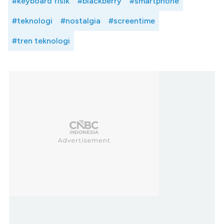
#keyboard fisik
#blackberry
#smartphone
#teknologi
#nostalgia
#screentime
#tren teknologi