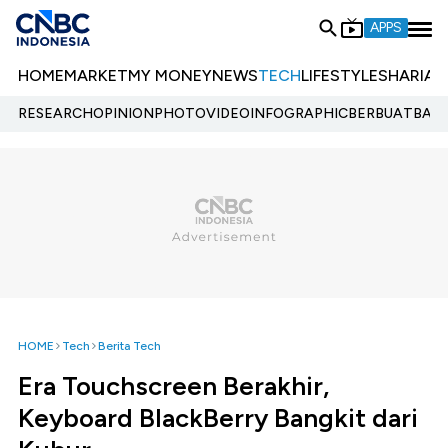
APPS
HOME
MARKET
MY MONEY
NEWS
TECH
LIFESTYLE
SHARIA
E
RESEARCH
OPINION
PHOTO
VIDEO
INFOGRAPHIC
BERBUATBAIK.
HOME
Tech
Berita Tech
Era Touchscreen Berakhir,
Keyboard BlackBerry Bangkit dari