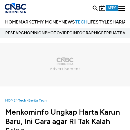
APPS
HOME
MARKET
MY MONEY
NEWS
TECH
LIFESTYLE
SHARIA
E
RESEARCH
OPINION
PHOTO
VIDEO
INFOGRAPHIC
BERBUATBAIK.
HOME
Tech
Berita Tech
Menkominfo Ungkap Harta Karun
Baru, Ini Cara agar RI Tak Kalah