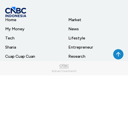
Home
Market
My Money
News
Tech
Lifestyle
Sharia
Entrepreneur
Cuap Cuap Cuan
Research
Opinion
Photo
Video
Infographic
Berbuatbaik.id
CNBC TV
Index
Connect With Us:
Download aplikasi CNBC Indonesia: