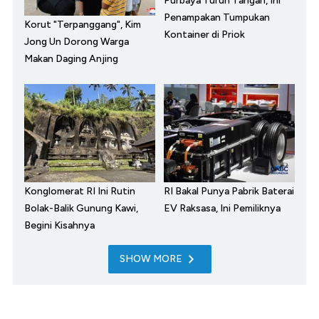
Purbaya Turun Tangan, Ini
Penampakan Tumpukan
Korut "Terpanggang", Kim
Kontainer di Priok
Jong Un Dorong Warga
Makan Daging Anjing
Konglomerat RI Ini Rutin
RI Bakal Punya Pabrik Baterai
Bolak-Balik Gunung Kawi,
EV Raksasa, Ini Pemiliknya
Begini Kisahnya
SHOW MORE