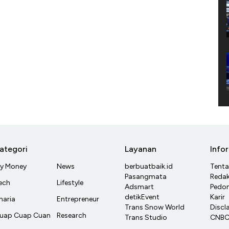
ategori
Layanan
Info
y Money
News
berbuatbaik.id
Tent
Pasangmata
Redak
ech
Lifestyle
Adsmart
Pedom
detikEvent
Karir
haria
Entrepreneur
Trans Snow World
Discl
uap Cuap Cuan
Research
Trans Studio
CNBC 