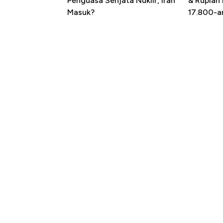
Penguasa Senjata Nuklir, Iran
& Rupiah
Masuk?
17.800-a