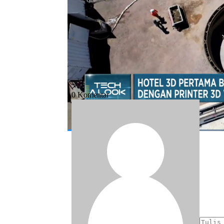
Bagikan:
#hotel
#3d
#as