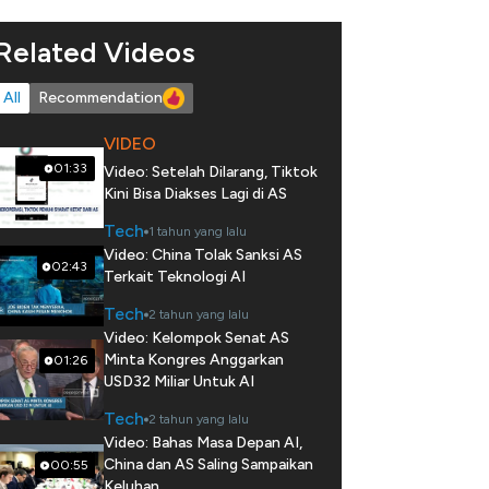
Related Videos
All
Recommendation
VIDEO
01:33
Video: Setelah Dilarang, Tiktok
Kini Bisa Diakses Lagi di AS
Tech
1 tahun yang lalu
Video: China Tolak Sanksi AS
02:43
Terkait Teknologi AI
Tech
2 tahun yang lalu
Video: Kelompok Senat AS
Minta Kongres Anggarkan
01:26
USD32 Miliar Untuk AI
Tech
2 tahun yang lalu
Video: Bahas Masa Depan AI,
China dan AS Saling Sampaikan
00:55
Keluhan