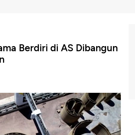
ama Berdiri di AS Dibangun
n
di dunia yang dibangun menggunakan teknologi printer
am Profit CNBC Indonesia, Jumat (27/09/2024).