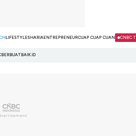
CH
LIFESTYLE
SHARIA
ENTREPRENEUR
CUAP CUAP CUAN
CNBC 
C
BERBUATBAIK.ID