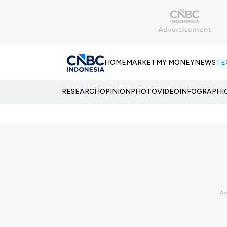
HOME
MARKET
MY MONEY
NEWS
TE
RESEARCH
OPINION
PHOTO
VIDEO
INFOGRAPHI