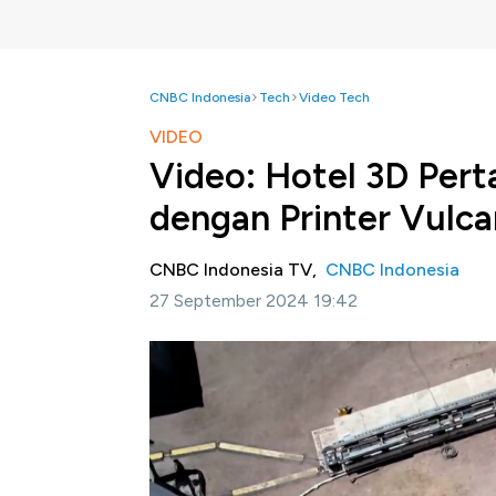
CNBC Indonesia
Tech
Video Tech
VIDEO
Video: Hotel 3D Pert
dengan Printer Vulca
CNBC Indonesia TV,
CNBC Indonesia
27 September 2024 19:42
Jakarta, CNBC Indonesia -
Hotel pertama 
3D kini berdiri di Amerika Serikat.
Simak informasi selengkapnya dalam progr