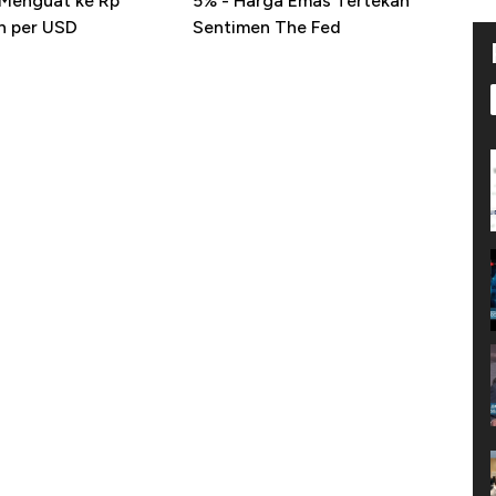
 Menguat ke Rp
5% - Harga Emas Tertekan
n per USD
Sentimen The Fed