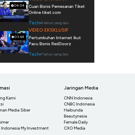
04:04
Cuan Bisnis Pemesanan Tiket
Online tiket.com
Tech
6 tahun yang lalu
VIDEO EKSKLUSIF
03:44
Pertumbuhan Internet Ikut
Pacu Bisnis RedDoorz
Tech
7 tahun yang lalu
rmasi
Jaringan Media
ang Kami
CNN Indonesia
si
CNBC Indonesia
an Media Siber
Haibunda
Beautynesia
aimer
Female Daily
Indonesia My Investment
CXO Media