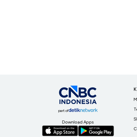
K
M
T
part of
S
Download Apps
C