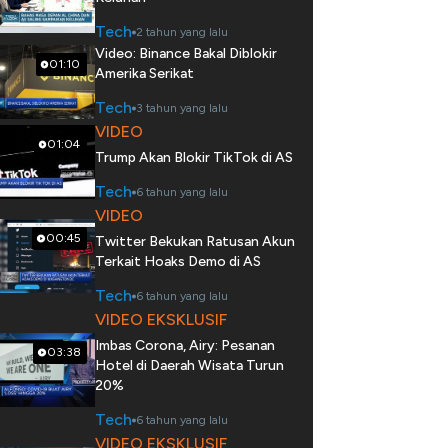
Tech
2 tahun yang lalu
Video: Binance Bakal Diblokir
01:10
Amerika Serikat
Tech
3 tahun yang lalu
VIDEO
01:04
Trump Akan Blokir TikTok di AS
Tech
6 tahun yang lalu
VIDEO
00:45
Twitter Bekukan Ratusan Akun
Terkait Hoaks Demo di AS
Tech
6 tahun yang lalu
VIDEO EKSKLUSIF
Imbas Corona, Airy: Pesanan
03:38
Hotel di Daerah Wisata Turun
20%
Tech
6 tahun yang lalu
VIDEO EKSKLUSIF