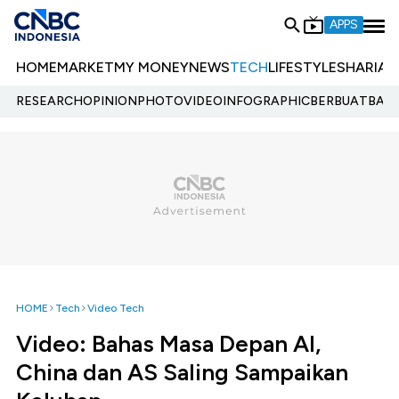
APPS
HOME
MARKET
MY MONEY
NEWS
TECH
LIFESTYLE
SHARIA
E
RESEARCH
OPINION
PHOTO
VIDEO
INFOGRAPHIC
BERBUATBAIK.
HOME
Tech
Video Tech
Video: Bahas Masa Depan AI,
China dan AS Saling Sampaikan