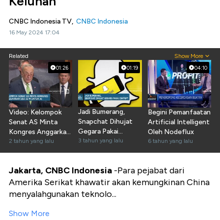
Keluhan
CNBC Indonesia TV,
CNBC Indonesia
16 May 2024 17:04
Related
Show More
01:26
01:19
04:10
Jadi Bumerang,
Video: Kelompok
Begini Pemanfaatan
Snapchat Dihujat
Senat AS Minta
Artificial Intelligent
Gegara Pakai
Kongres Anggarkan
Oleh Nodeflux
ChatGPT
3 tahun yang lalu
USD32 Miliar Untuk
2 tahun yang lalu
6 tahun yang lalu
AI
Jakarta, CNBC Indonesia
-Para pejabat dari
Amerika Serikat khawatir akan kemungkinan China
menyalahgunakan teknolo...
Show More