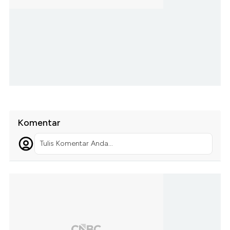
Komentar
Tulis Komentar Anda...