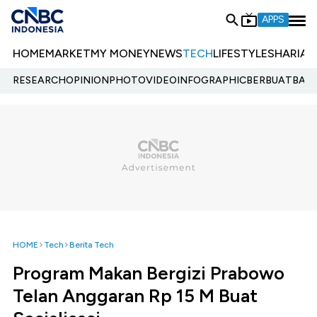
APPS
HOME
MARKET
MY MONEY
NEWS
TECH
LIFESTYLE
SHARIA
E
RESEARCH
OPINION
PHOTO
VIDEO
INFOGRAPHIC
BERBUATBAIK.
HOME
Tech
Berita Tech
Program Makan Bergizi Prabowo
Telan Anggaran Rp 15 M Buat