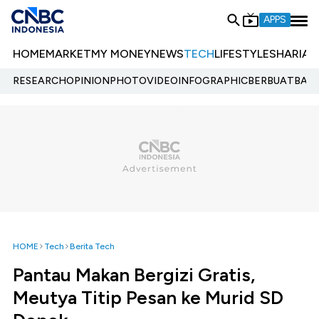
APPS
HOME
MARKET
MY MONEY
NEWS
TECH
LIFESTYLE
SHARIA
E
RESEARCH
OPINION
PHOTO
VIDEO
INFOGRAPHIC
BERBUATBAIK.
HOME
Tech
Berita Tech
Pantau Makan Bergizi Gratis,
Meutya Titip Pesan ke Murid SD