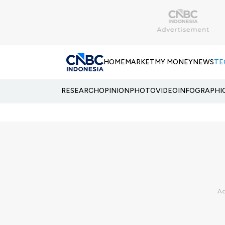
HOME
MARKET
MY MONEY
NEWS
TE
RESEARCH
OPINION
PHOTO
VIDEO
INFOGRAPHI