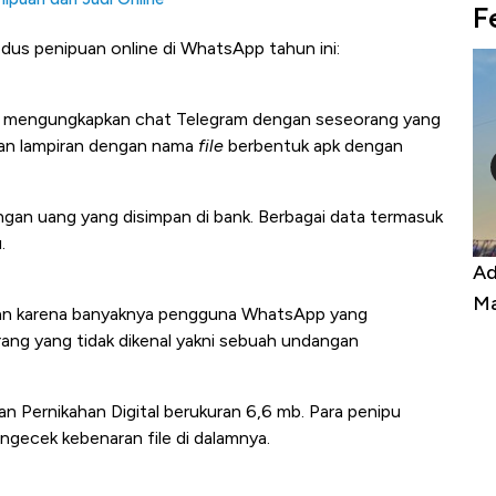
F
odus penipuan online di WhatsApp tahun ini:
kni mengungkapkan chat Telegram dengan seseorang yang
kan lampiran dengan nama
file
berbentuk apk dengan
angan uang yang disimpan di bank. Berbagai data termasuk
.
Kongo Tutup Keran Ekspor, Harga
Ad
Tembaga Terbang ke Zona Berbahaya
Ma
ngan karena banyaknya pengguna WhatsApp yang
ang yang tidak dikenal yakni sebuah undangan
an Pernikahan Digital berukuran 6,6 mb. Para penipu
gecek kebenaran file di dalamnya.