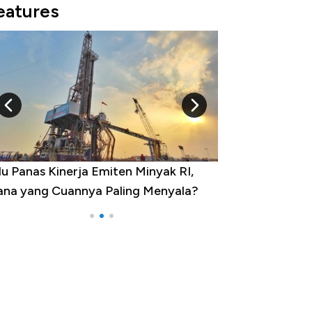
eatures
u Panas Kinerja Emiten Minyak RI,
10 Provinsi den
na yang Cuannya Paling Menyala?
Pengangguran Te