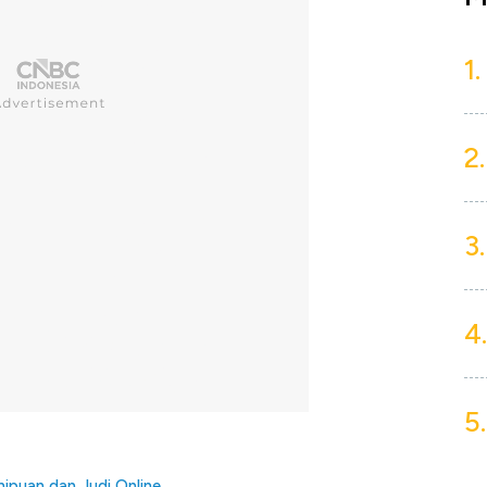
1.
2.
3.
4.
5.
ipuan dan Judi Online