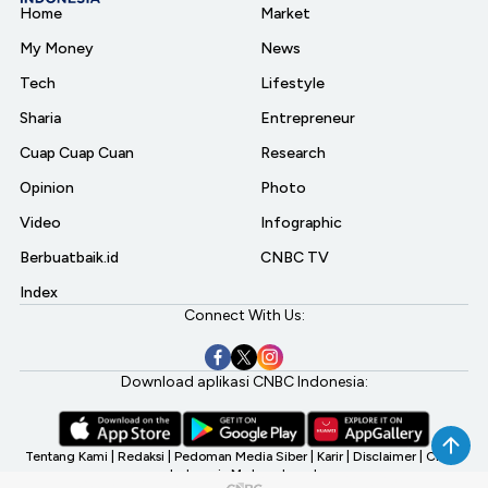
Home
Market
My Money
News
Tech
Lifestyle
Sharia
Entrepreneur
Cuap Cuap Cuan
Research
Opinion
Photo
Video
Infographic
Berbuatbaik.id
CNBC TV
Index
Connect With Us:
Download aplikasi CNBC Indonesia:
Tentang Kami
|
Redaksi
|
Pedoman Media Siber
|
Karir
|
Disclaimer
|
CNBC
Indonesia My Investment