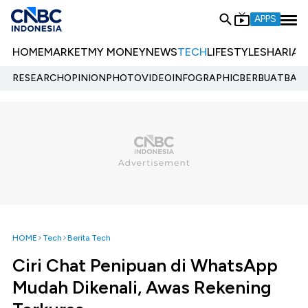
APPS
HOME
MARKET
MY MONEY
NEWS
TECH
LIFESTYLE
SHARIA
E
RESEARCH
OPINION
PHOTO
VIDEO
INFOGRAPHIC
BERBUATBAIK.
HOME
Tech
Berita Tech
Ciri Chat Penipuan di WhatsApp
Mudah Dikenali, Awas Rekening