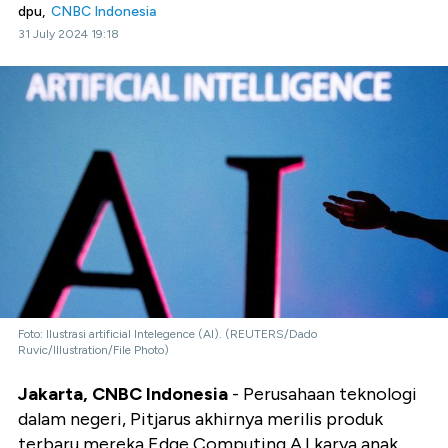
dpu,
CNBC Indonesia
31 July 2024 19:18
Foto: Ilustrasi artificial Intelegence (AI). (REUTERS/Dado
Ruvic/Illustration/File Photo)
Jakarta, CNBC Indonesia
- Perusahaan teknologi
dalam negeri, Pitjarus akhirnya merilis produk
terbaru mereka Edge Computing A.I karya anak