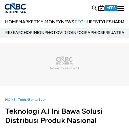
APPS
HOME
MARKET
MY MONEY
NEWS
TECH
LIFESTYLE
SHARIA
E
RESEARCH
OPINION
PHOTO
VIDEO
INFOGRAPHIC
BERBUATBAIK.
HOME
Tech
Berita Tech
Teknologi A.I Ini Bawa Solusi
Distribusi Produk Nasional