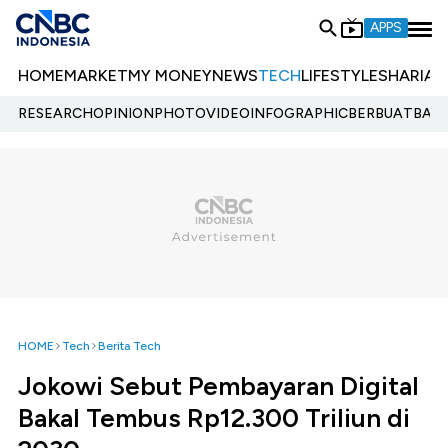
APPS
HOME
MARKET
MY MONEY
NEWS
TECH
LIFESTYLE
SHARIA
E
RESEARCH
OPINION
PHOTO
VIDEO
INFOGRAPHIC
BERBUATBAIK.
HOME
Tech
Berita Tech
Jokowi Sebut Pembayaran Digital
Bakal Tembus Rp12.300 Triliun di