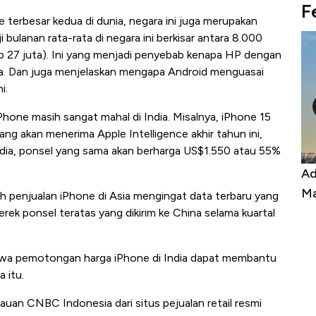
F
terbesar kedua di dunia, negara ini juga merupakan
bulanan rata-rata di negara ini berkisar antara 8.000
Rp 27 juta). Ini yang menjadi penyebab kenapa HP dengan
ndia. Dan juga menjelaskan mengapa Android menguasai
i.
one masih sangat mahal di India. Misalnya, iPhone 15
ng akan menerima Apple Intelligence akhir tahun ini,
ndia, ponsel yang sama akan berharga US$1.550 atau 55%
Kongo Tutup Keran Ekspor, Harga
Ad
Tembaga Terbang ke Zona Berbahaya
Ma
h penjualan iPhone di Asia mengingat data terbaru yang
rek ponsel teratas yang dikirim ke China selama kuartal
ahwa pemotongan harga iPhone di India dapat membantu
 itu.
uan CNBC Indonesia dari situs pejualan retail resmi