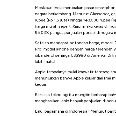
Meskipun India merupakan pasar smartphone 
negara berkembang. Menurut Glassdoor, gaji 
rupee (Rp 1,5 juta) hingga 143.000 rupee (
harga murah seperti Xiaomi laku keras di I
95,03% pangsa penjualan ponsel di negara in
Setelah mendapat potongan harga, model iPh
Pro, model iPhone dengan harga terendah ya
dibanderol seharga US$990 di Amerika. Di I
lebih mahal.
Apple tampaknya mulai khawatir tentang ara
menunjukkan bahwa Apple keluar dari lima me
kedua.
Raksasa teknologi itu mungkin berharap b
menghasilkan lebih banyak penjualan di benua
Lalu, bagaimana di Indonesia? Menurut panta