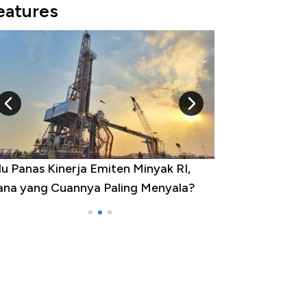
eatures
u Panas Kinerja Emiten Minyak RI,
10 Provinsi den
na yang Cuannya Paling Menyala?
Pengangguran Te