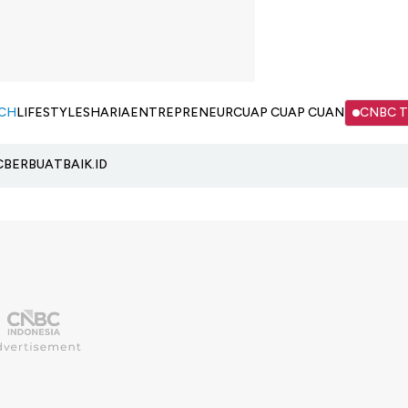
CH
LIFESTYLE
SHARIA
ENTREPRENEUR
CUAP CUAP CUAN
CNBC 
C
BERBUATBAIK.ID