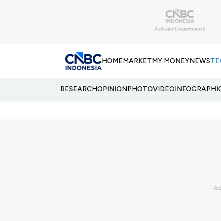
HOME
MARKET
MY MONEY
NEWS
TE
RESEARCH
OPINION
PHOTO
VIDEO
INFOGRAPHI