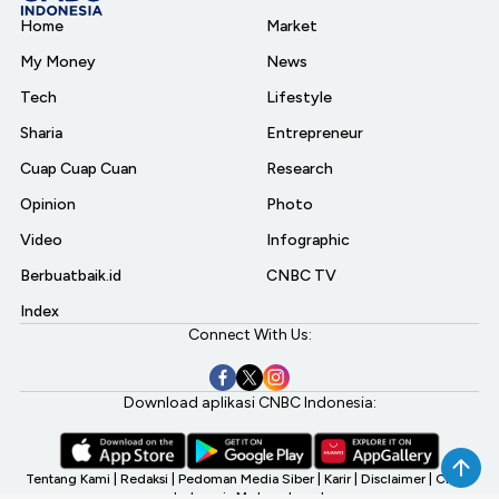
Home
Market
My Money
News
Tech
Lifestyle
Sharia
Entrepreneur
Cuap Cuap Cuan
Research
Opinion
Photo
Video
Infographic
Berbuatbaik.id
CNBC TV
Index
Connect With Us:
Download aplikasi CNBC Indonesia:
Tentang Kami
|
Redaksi
|
Pedoman Media Siber
|
Karir
|
Disclaimer
|
CNBC
Indonesia My Investment