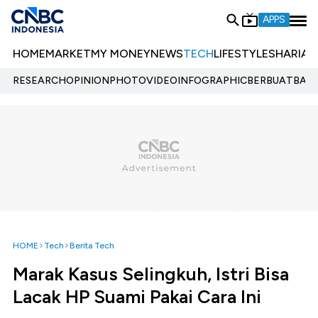
APPS
HOME
MARKET
MY MONEY
NEWS
TECH
LIFESTYLE
SHARIA
E
RESEARCH
OPINION
PHOTO
VIDEO
INFOGRAPHIC
BERBUATBAIK.
HOME
Tech
Berita Tech
Marak Kasus Selingkuh, Istri Bisa
Lacak HP Suami Pakai Cara Ini