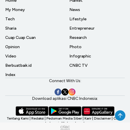
Home
Market
My Money
News
Tech
Lifestyle
Sharia
Entrepreneur
Cuap Cuap Cuan
Research
Opinion
Photo
Video
Infographic
Berbuatbaik.id
CNBC TV
Index
Connect With Us:
Download aplikasi CNBC Indonesia:
Tentang Kami
|
Redaksi
|
Pedoman Media Siber
|
Karir
|
Disclaimer
|
CNBC
Indonesia My Investment
©2026 CNBC Indonesia, A Transmedia Company