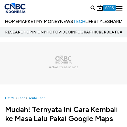
APPS
HOME
MARKET
MY MONEY
NEWS
TECH
LIFESTYLE
SHARIA
E
RESEARCH
OPINION
PHOTO
VIDEO
INFOGRAPHIC
BERBUATBAIK.
HOME
Tech
Berita Tech
Mudah! Ternyata Ini Cara Kembali
ke Masa Lalu Pakai Google Maps