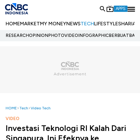
APPS
HOME
MARKET
MY MONEY
NEWS
TECH
LIFESTYLE
SHARIA
E
RESEARCH
OPINION
PHOTO
VIDEO
INFOGRAPHIC
BERBUATBAIK.
HOME
Tech
Video Tech
VIDEO
Investasi Teknologi RI Kalah Dari
Singapura, Ini Efeknya ke