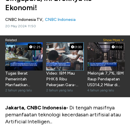
Ekonomi!
CNBC Indonesia TV,
CNBC Indonesia
20 May 2024 11:50
Related
Show More
12:25
01:00
01:02
Tugas Berat
Video: IBM Mau
Melonjak 7,7%, IBM
Pemerintah
PHK 8 Ribu
Raup Pendapatan
Manfaatkan
Pekerjaan Gara-
USD14,2 Miliar di
Teknologi AI
2 tahun yang lalu
Gara Pakai AI Besar-
2 tahun yang lalu
Q1-2022
4 tahun yang lalu
Menuju Indonesia
Besaran
Emas
Jakarta, CNBC Indonesia-
Di tengah masifnya
pemanfaatan teknologi kecerdasan artifisial atau
Artificial Intelligen...