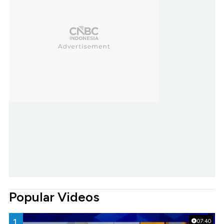
Popular Videos
1.
07:40