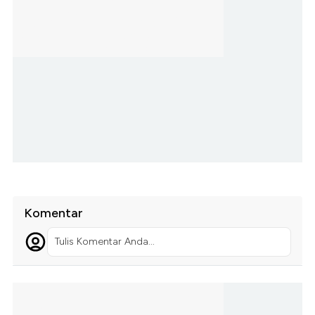
Komentar
Tulis Komentar Anda...