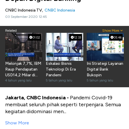
CNBC Indonesia TV,
CNBC Indonesia
03 September 2020 12:45
Related
Show More
01:02
12:33
05:46
Melonjak 7,7%, IBM
Eskalasi Bisnis
Ini Strategi Layanan
Raup Pendapatan
Teknologi Di Era
Digital Bank
USD14,2 Miliar di
Pandemi
Bukopin
Q1-2022
4 tahun yang lalu
5 tahun yang lalu
5 tahun yang lalu
Jakarta, CNBC Indonesia -
Pandemi Covid-19
membuat seluruh pihak seperti terpenjara. Semua
kegiatan didominasi men...
Show More