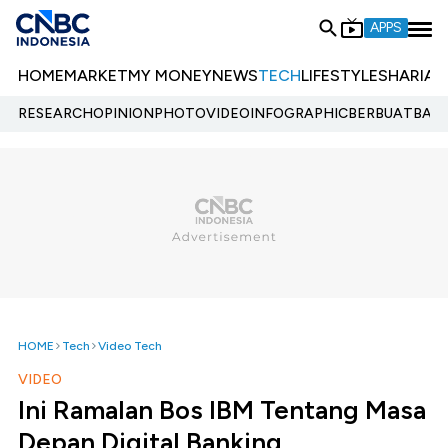
APPS
HOME
MARKET
MY MONEY
NEWS
TECH
LIFESTYLE
SHARIA
E
RESEARCH
OPINION
PHOTO
VIDEO
INFOGRAPHIC
BERBUATBAIK.
HOME
Tech
Video Tech
VIDEO
Ini Ramalan Bos IBM Tentang Masa
Depan Digital Banking