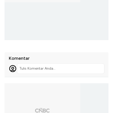
Komentar
Tulis Komentar Anda...