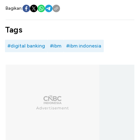
Bagikan:
Tags
#digital banking
#ibm
#ibm indonesia