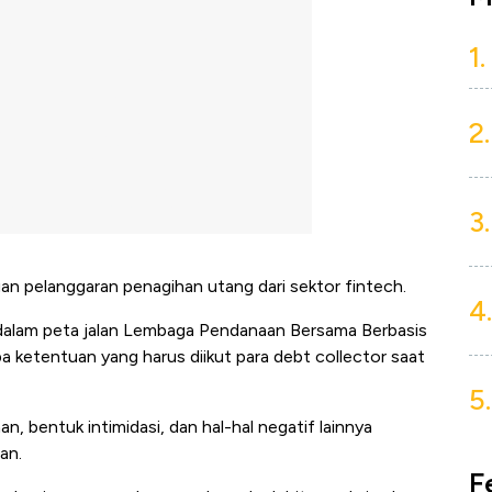
1.
2.
3.
n pelanggaran penagihan utang dari sektor fintech.
4.
 dalam peta jalan Lembaga Pendanaan Bersama Berbasis
a ketentuan yang harus diikut para debt collector saat
5.
, bentuk intimidasi, dan hal-hal negatif lainnya
an.
F