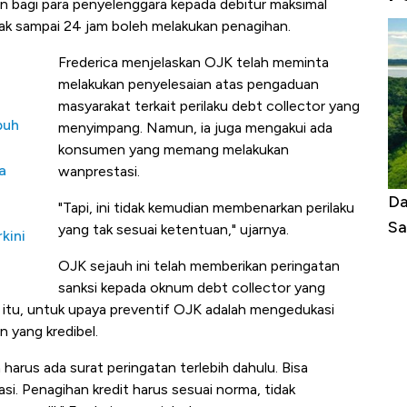
 bagi para penyelenggara kepada debitur maksimal
dak sampai 24 jam boleh melakukan penagihan.
Frederica menjelaskan OJK telah meminta
melakukan penyelesaian atas pengaduan
masyarakat terkait perilaku debt collector yang
buh
menyimpang. Namun, ia juga mengakui ada
konsumen yang memang melakukan
a
wanprestasi.
Begini Cara Korsel atasi Panas Tanpa AC
Da
"Tapi, ini tidak kemudian membenarkan perilaku
di Jaman Dulu
Sa
yang tak sesuai ketentuan," ujarnya.
kini
OJK sejauh ini telah memberikan peringatan
sanksi kepada oknum debt collector yang
in itu, untuk upaya preventif OJK adalah mengedukasi
n yang kredibel.
 harus ada surat peringatan terlebih dahulu. Bisa
asi. Penagihan kredit harus sesuai norma, tidak