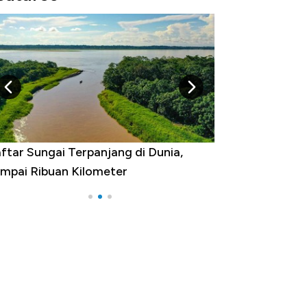
ftar Sungai Terpanjang di Dunia,
Negara yang Wa
mpai Ribuan Kilometer
Melancong Luar 