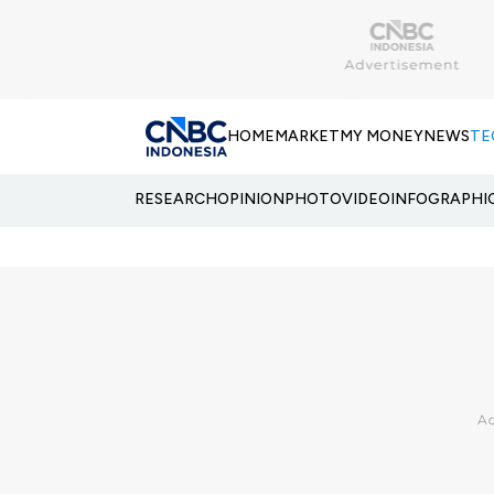
HOME
MARKET
MY MONEY
NEWS
TE
RESEARCH
OPINION
PHOTO
VIDEO
INFOGRAPHI