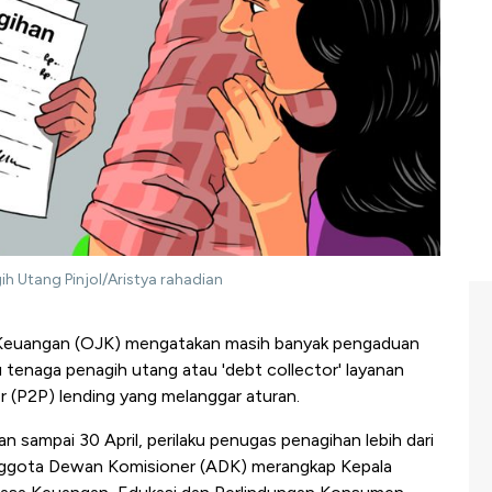
ih Utang Pinjol/Aristya rahadian
Keuangan (OJK) mengatakan masih banyak pengaduan
ku tenaga penagih utang atau 'debt collector' layanan
er (P2P) lending yang melanggar aturan.
ukan sampai 30 April, perilaku penugas penagihan lebih dari
Anggota Dewan Komisioner (ADK) merangkap Kepala