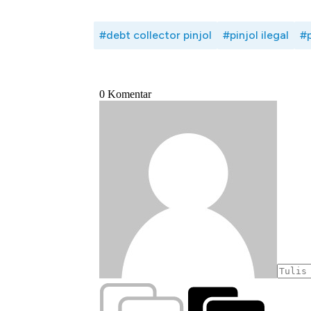
#debt collector pinjol
#pinjol ilegal
#p