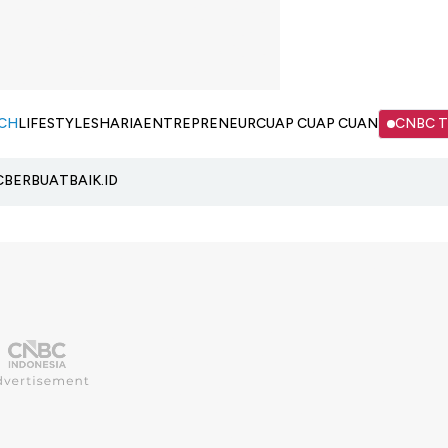
CH
LIFESTYLE
SHARIA
ENTREPRENEUR
CUAP CUAP CUAN
CNBC 
C
BERBUATBAIK.ID