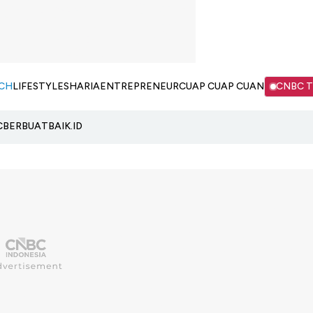
CH
LIFESTYLE
SHARIA
ENTREPRENEUR
CUAP CUAP CUAN
CNBC 
C
BERBUATBAIK.ID