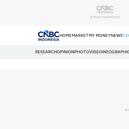
HOME
MARKET
MY MONEY
NEWS
TE
RESEARCH
OPINION
PHOTO
VIDEO
INFOGRAPHI