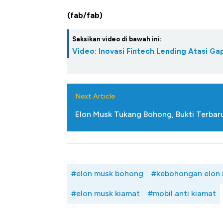
(fab/fab)
Saksikan video di bawah ini:
Video: Inovasi Fintech Lending Atasi 
Next Article
Elon Musk Tukang Bohong, Bukti Terbaru
#elon musk bohong
#kebohongan elon
#elon musk kiamat
#mobil anti kiamat