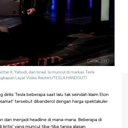
tter X, Yahudi, dan Israel. Ia muncul di markas Tesla
Tangkapan Layar Video Reuters/TESLA HANDOUT)
dirilis Tesla beberapa saat lalu tak seindah klaim Elon
 kiamat' tersebut dibanderol dengan harga spektakuler
 dan menjadi headline di mana-mana. Beberapa di
 kritis' yang muncul tiba-tiba tanpa alasan.