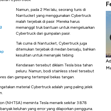
F
Namun, pada 2 Mei lalu, seorang turis di
Nantucket yang menggunakan Cybertruck
malah terjebak di pasir. Mereka harus
ng
memanggil truk bantuan untuk mengeluarkan
Cybertruck dari gumpalan pasir.
Tak cuma di Nantucket, Cybertruck juga
ditemukan terjebak di medan bersalju, bahkan
tap
kesulitan untuk menanjaki tebing.
Kongo Tutup Keran Ekspor, Harga
Ad
Kendaraan tersebut diklaim Tesla bisa tahan
Tembaga Terbang ke Zona Berbahaya
Ma
peluru. Namun, bodi stainless steel tersebut
ores dan gampang tertempel bekas tangan.
atakan material Cybertruck adalah yang paling jelek
n.
ion (NHTSA) meminta Tesla menarik sekitar 3.878
, banyak keluhan yang error yang dilaporkan pengguna.