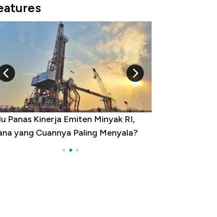
eatures
u Panas Kinerja Emiten Minyak RI,
10 Provinsi den
na yang Cuannya Paling Menyala?
Pengangguran Te