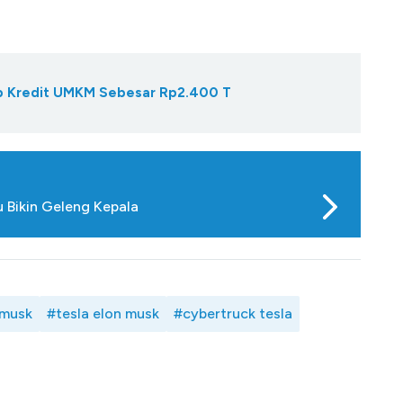
Gap Kredit UMKM Sebesar Rp2.400 T
 Bikin Geleng Kepala
 musk
#tesla elon musk
#cybertruck tesla