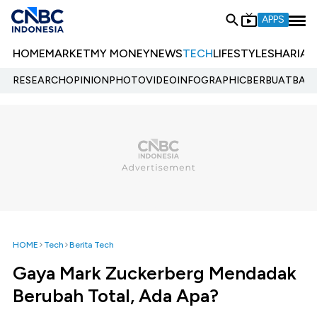
APPS
HOME
MARKET
MY MONEY
NEWS
TECH
LIFESTYLE
SHARIA
E
RESEARCH
OPINION
PHOTO
VIDEO
INFOGRAPHIC
BERBUATBAIK.
HOME
Tech
Berita Tech
Gaya Mark Zuckerberg Mendadak
Berubah Total, Ada Apa?