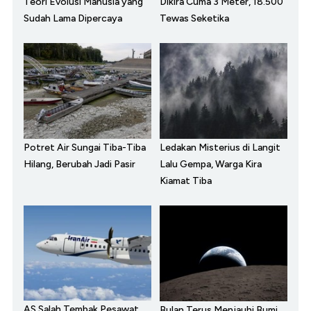
Teori Evolusi Manusia yang
Dikira Cuma 3 Meter, 18.500
Sudah Lama Dipercaya
Tewas Seketika
Potret Air Sungai Tiba-Tiba
Ledakan Misterius di Langit
Hilang, Berubah Jadi Pasir
Lalu Gempa, Warga Kira
Kiamat Tiba
AS Salah Tembak Pesawat
Bulan Terus Menjauhi Bumi,