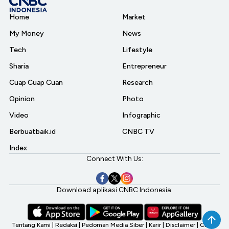
Home
Market
My Money
News
Tech
Lifestyle
Sharia
Entrepreneur
Cuap Cuap Cuan
Research
Opinion
Photo
Video
Infographic
Berbuatbaik.id
CNBC TV
Index
Connect With Us:
Download aplikasi CNBC Indonesia:
Tentang Kami
|
Redaksi
|
Pedoman Media Siber
|
Karir
|
Disclaimer
|
CNBC